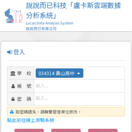
說說而已科技「盧卡斯雲端數
分析系統」
Lucas Data Analysis System
說說而已有限公司
登入
學 校
034314 壽山高中
帳 號
密 碼
如密碼遺失，請聯繫管理單位修改。
點此前往線上測驗系統